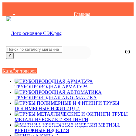
Главная
О компании
Вакансии
0
0
Контакты
Партнеры
Каталог товаров
Сертификаты
ТРУБОПРОВОДНАЯ АРМАТУРА
Техническая информация
ТРУБОПРОВОДНАЯ АВТОМАТИКА
ТРУБЫ
ПОЛИМЕРНЫЕ И ФИТИНГИ
Каталоги
ТРУБЫ
МЕТАЛЛИЧЕСКИЕ И ФИТИНГИ
Политика конфиденциальности
МЕТИЗЫ,
КРЕПЕЖНЫЕ ИЗДЕЛИЯ
КИП и А