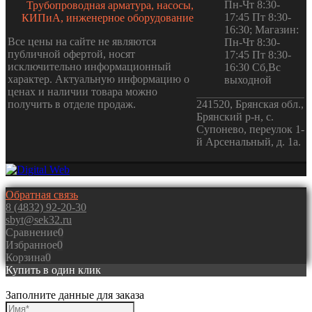
Пн-Чт 8:30-
Трубопроводная арматура, насосы,
17:45 Пт 8:30-
КИПиА, инженерное оборудование
16:30; Магазин:
Все цены на сайте не являются
Пн-Чт 8:30-
публичной офертой, носят
17:45 Пт 8:30-
исключительно информационный
16:30 Сб,Вс
характер. Актуальную информацию о
выходной
ценах и наличии товара можно
получить в отделе продаж.
241520, Брянская обл.,
Брянский р-н, с.
Супонево, переулок 1-
й Арсенальный, д. 1а.
Обратная связь
8 (4832) 92-20-30
sbyt@sek32.ru
Сравнение
0
Избранное
0
Корзина
0
Купить в один клик
Заполните данные для заказа