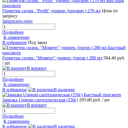
Быстрый
просмотр
Герметик силик. "Profil" универ. (прозрач.) 270 мл
Цена по
запросу
Запросить цену
Подробнее
К сравнению
В избранное
Под заказ
Быстрый
просмотр
Герметик силик. "Момент" универ. (прозр.) 280 мл
584.40 руб.
/ шт
В корзину
Подробнее
К сравнению
В избранное
В наличии
Быстрый просмотр
Замазка Unigum сантехническая (250г)
295.80 руб.
/ шт
В корзину
Подробнее
К сравнению
В избранное
В наличии