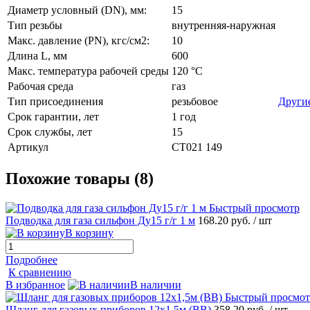
Диаметр условный (DN), мм:
15
Тип резьбы
внутренняя-наружная
Макс. давление (PN), кгс/см2:
10
Длина L, мм
600
Макс. температура рабочей среды
120 °C
Рабочая среда
газ
Тип присоединения
резьбовое
Други
Срок гарантии, лет
1 год
Срок службы, лет
15
Артикул
СТ021 149
Похожие товары (8)
Быстрый просмотр
Подводка для газа сильфон Ду15 г/г 1 м
168.20 руб.
/ шт
В корзину
Подробнее
К сравнению
В избранное
В наличии
Быстрый просмот
Шланг для газовых приборов 12х1,5м (ВВ)
358.20 руб.
/ шт