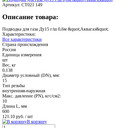
Артикул:
СТ021 149
Описание товара:
Подводка для газа Ду15 г/ш 0,6м &quot;Аквагаз&quot;
Характеристики:
Все характеристики
Страна происхождения
Россия
Единица измерения
шт
Вес, кг
0,138
Диаметр условный (DN), мм:
15
Тип резьбы
внутренняя-наружная
Макс. давление (PN), кгс/см2:
10
Длина L, мм
600
121.10 руб.
/ шт
В корзину