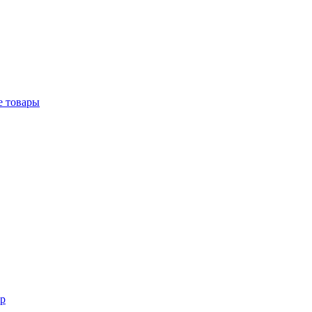
е товары
р