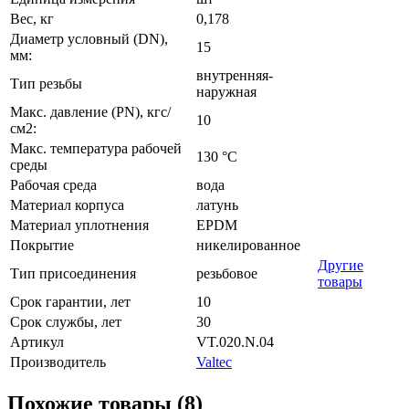
Вес, кг
0,178
Диаметр условный (DN),
15
мм:
внутренняя-
Тип резьбы
наружная
Макс. давление (PN), кгс/
10
см2:
Макс. температура рабочей
130 °C
среды
Рабочая среда
вода
Материал корпуса
латунь
Материал уплотнения
EPDM
Покрытие
никелированное
Другие
Тип присоединения
резьбовое
товары
Срок гарантии, лет
10
Срок службы, лет
30
Артикул
VT.020.N.04
Производитель
Valtec
Похожие товары (8)