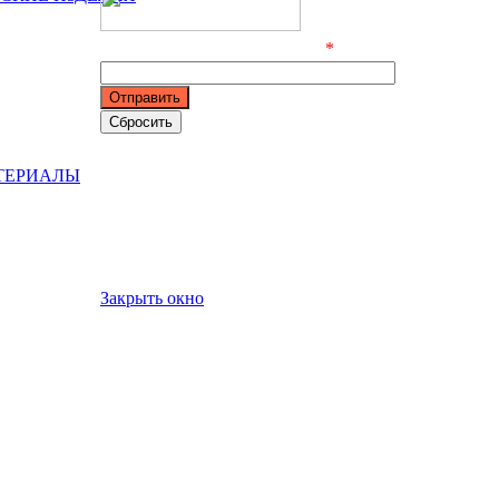
Введите символы с картинки
*
*
- Поля, обязательные для заполнения
ТЕРИАЛЫ
Сообщение отправлено
Ваше сообщение успешно отправлено. В
ближайшее время с Вами свяжется наш
специалист
Закрыть окно