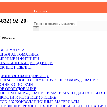
Главная
4832) 92-20-
О компании
Вакансии
@sek32.ru
Контакты
Я АРМАТУРА
Партнеры
ДНАЯ АВТОМАТИКА
МЕРНЫЕ И ФИТИНГИ
ЕТАЛЛИЧЕСКИЕ И ФИТИНГИ
Сертификаты
ЕЖНЫЕ ИЗДЕЛИЯ
Техническая информация
ИОННОЕ ОБОРУДОВАНИЕ
НАСОСНОЕ И СОПУТСТВУЮЩЕЕ ОБОРУДОВАНИЕ
ОННЫЕ СИСТЕМЫ
Каталоги
ОЕ ОБОРУДОВАНИЕ
ОБОРУДОВАНИЕ И МАТЕРИАЛЫ ДЛЯ ГАЗОВЫХ 
Политика конфиденциальности
ЕМКОСТИ И КОМПЛЕКТУЮЩИЕ
ПЛО-ЗВУКОИЗОЛЯЦИОННЫЕ МАТЕРИАЛЫ
РЕЗИНОТЕХНИЧЕСКИЕ И АСБЕСТОТЕХНИЧЕ