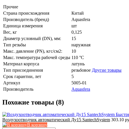
Прочие
Страна происхождения
Китай
Производитель (бренд)
Aquasfera
Единица измерения
шт
Вес, кг
0,125
Диаметр условный (DN), мм:
15
Тип резьбы
наружная
Макс. давление (PN), кгс/см2:
10
Макс. температура рабочей среды
110 °C
Материал корпуса
латунь
Тип присоединения
резьбовое
Другие товары
Срок гарантии, лет
5
Артикул
5005-01
Производитель
Aquasfera
Похожие товары (8)
Быстр
Воздухоотводчик автоматический Ду15 SantechSystem
303.10 р
В корзину