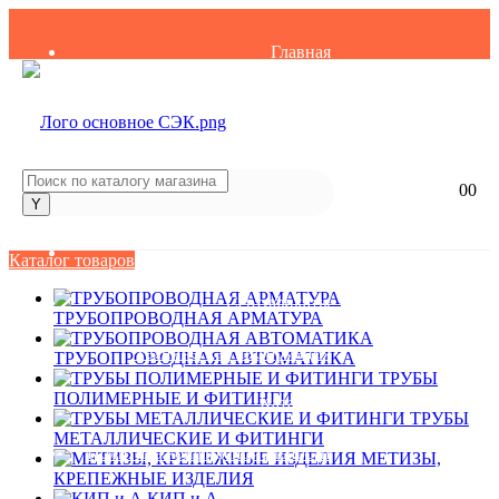
Главная
О компании
Вакансии
0
0
Контакты
Партнеры
Каталог товаров
Сертификаты
ТРУБОПРОВОДНАЯ АРМАТУРА
Техническая информация
ТРУБОПРОВОДНАЯ АВТОМАТИКА
ТРУБЫ
ПОЛИМЕРНЫЕ И ФИТИНГИ
Каталоги
ТРУБЫ
МЕТАЛЛИЧЕСКИЕ И ФИТИНГИ
Политика конфиденциальности
МЕТИЗЫ,
КРЕПЕЖНЫЕ ИЗДЕЛИЯ
КИП и А