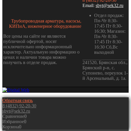
8 (4832) 92-20-30
Email:
sbyt@sek32.ru
Отдел продаж:
Пн-Чт 8:30-
Трубопроводная арматура, насосы,
17:45 Пт 8:30-
КИПиА, инженерное оборудование
16:30; Магазин:
Все цены на сайте не являются
Пн-Чт 8:30-
публичной офертой, носят
17:45 Пт 8:30-
исключительно информационный
16:30 Сб,Вс
характер. Актуальную информацию о
выходной
ценах и наличии товара можно
получить в отделе продаж.
241520, Брянская обл.,
Брянский р-н, с.
Супонево, переулок 1-
й Арсенальный, д. 1а.
Обратная связь
8 (4832) 92-20-30
sbyt@sek32.ru
Сравнение
0
Избранное
0
Корзина
0