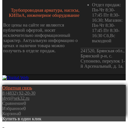
Отдел продаж:
Пн-Чт 8:30-
Трубопроводная арматура, насосы,
17:45 Пт 8:30-
КИПиА, инженерное оборудование
16:30; Магазин:
Все цены на сайте не являются
Пн-Чт 8:30-
публичной офертой, носят
17:45 Пт 8:30-
исключительно информационный
16:30 Сб,Вс
характер. Актуальную информацию о
выходной
ценах и наличии товара можно
получить в отделе продаж.
241520, Брянская обл.,
Брянский р-н, с.
Супонево, переулок 1-
й Арсенальный, д. 1а.
Обратная связь
8 (4832) 92-20-30
sbyt@sek32.ru
Сравнение
0
Избранное
0
Корзина
0
Купить в один клик