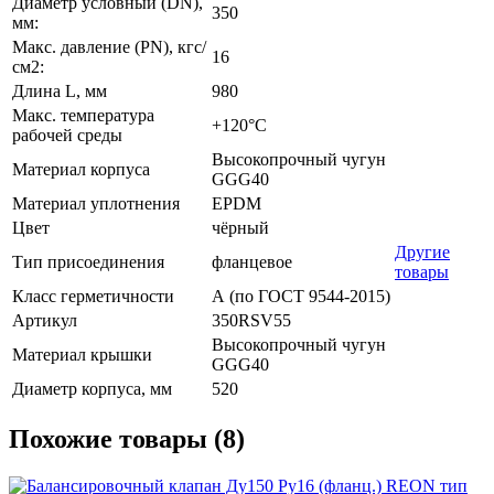
Диаметр условный (DN),
350
мм:
Макс. давление (PN), кгс/
16
см2:
Длина L, мм
980
Макс. температура
+120°С
рабочей среды
Высокопрочный чугун
Материал корпуса
GGG40
Материал уплотнения
EPDM
Цвет
чёрный
Другие
Тип присоединения
фланцевое
товары
Класс герметичности
А (по ГОСТ 9544-2015)
Артикул
350RSV55
Высокопрочный чугун
Материал крышки
GGG40
Диаметр корпуса, мм
520
Похожие товары (8)