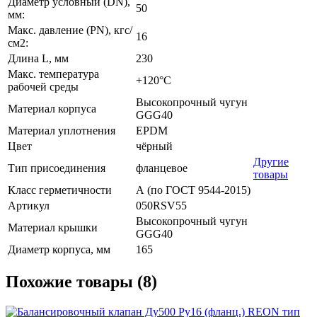
Диаметр условный (DN),
50
мм:
Макс. давление (PN), кгс/
16
см2:
Длина L, мм
230
Макс. температура
+120°С
рабочей среды
Высокопрочный чугун
Материал корпуса
GGG40
Материал уплотнения
EPDM
Цвет
чёрный
Другие
Тип присоединения
фланцевое
товары
Класс герметичности
А (по ГОСТ 9544-2015)
Артикул
050RSV55
Высокопрочный чугун
Материал крышки
GGG40
Диаметр корпуса, мм
165
Похожие товары (8)