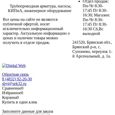
Отдел продаж:
Пн-Чт 8:30-
Трубопроводная арматура, насосы,
17:45 Пт 8:30-
КИПиА, инженерное оборудование
16:30; Магазин:
Все цены на сайте не являются
Пн-Чт 8:30-
публичной офертой, носят
17:45 Пт 8:30-
исключительно информационный
16:30 Сб,Вс
характер. Актуальную информацию о
выходной
ценах и наличии товара можно
241520, Брянская обл.,
получить в отделе продаж.
Брянский р-н, с.
Супонево, переулок 1-
й Арсенальный, д. 1а.
Обратная связь
8 (4832) 92-20-30
sbyt@sek32.ru
Сравнение
0
Избранное
0
Корзина
0
Купить в один клик
Заполните данные для заказа