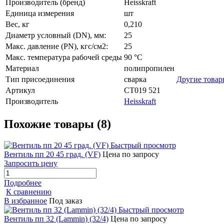
Производитель (бренд)
Heisskraft
Единица измерения
шт
Вес, кг
0,210
Диаметр условный (DN), мм:
25
Макс. давление (PN), кгс/см2:
25
Макс. температура рабочей среды
90 °C
Материал
полипропилен
Тип присоединения
сварка
Другие това
Артикул
СТ019 521
Производитель
Heisskraft
Похожие товары (8)
Быстрый просмотр
Вентиль пп 20 45 град. (VF)
Цена по запросу
Запросить цену
Подробнее
К сравнению
В избранное
Под заказ
Быстрый просмотр
Вентиль пп 32 (Lammin) (32/4)
Цена по запросу