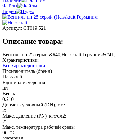
Наличие
Файлы
Видео
Артикул:
СТ019 521
Описание товара:
Вентиль пп 25 серый &#40;Heisskraft Германия&#41;
Характеристики:
Все характеристики
Производитель (бренд)
Heisskraft
Единица измерения
шт
Вес, кг
0,210
Диаметр условный (DN), мм:
25
Макс. давление (PN), кгс/см2:
25
Макс. температура рабочей среды
90 °C
Материал