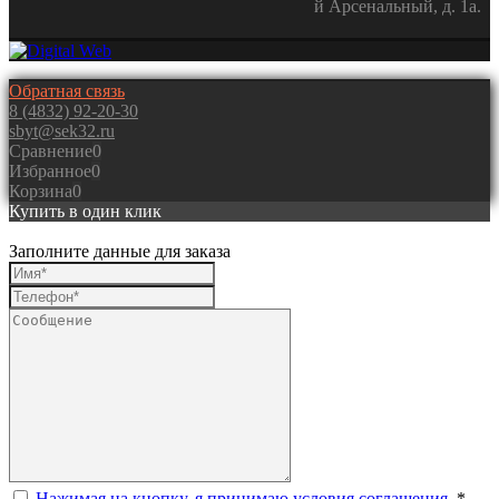
й Арсенальный, д. 1а.
Обратная связь
8 (4832) 92-20-30
sbyt@sek32.ru
Сравнение
0
Избранное
0
Корзина
0
Купить в один клик
Заполните данные для заказа
Нажимая на кнопку, я принимаю условия соглашения.
*