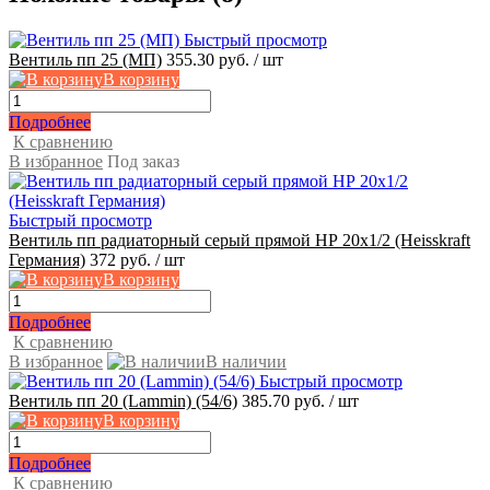
Быстрый просмотр
Вентиль пп 25 (МП)
355.30 руб.
/ шт
В корзину
Подробнее
К сравнению
В избранное
Под заказ
Быстрый просмотр
Вентиль пп радиаторный серый прямой НР 20х1/2 (Heisskraft
Германия)
372 руб.
/ шт
В корзину
Подробнее
К сравнению
В избранное
В наличии
Быстрый просмотр
Вентиль пп 20 (Lammin) (54/6)
385.70 руб.
/ шт
В корзину
Подробнее
К сравнению