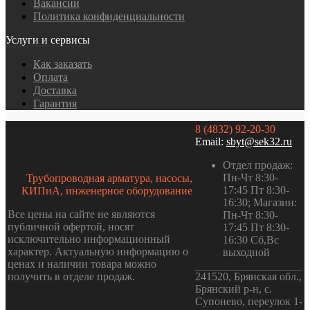
Вакансии
Политика конфиденциальности
Услуги и сервисы
Как заказать
Оплата
Доставка
Гарантия
8 (4832) 92-20-30
Email:
sbyt@sek32.ru
Отдел продаж:
Пн-Чт 8:30-
Трубопроводная арматура, насосы,
17:45 Пт 8:30-
КИПиА, инженерное оборудование
16:30; Магазин:
Все цены на сайте не являются
Пн-Чт 8:30-
публичной офертой, носят
17:45 Пт 8:30-
исключительно информационный
16:30 Сб,Вс
характер. Актуальную информацию о
выходной
ценах и наличии товара можно
получить в отделе продаж.
241520, Брянская обл.,
Брянский р-н, с.
Супонево, переулок 1-