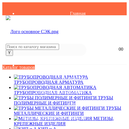
Главная
О компании
Вакансии
0
0
Контакты
Партнеры
Каталог товаров
Сертификаты
ТРУБОПРОВОДНАЯ АРМАТУРА
Техническая информация
ТРУБОПРОВОДНАЯ АВТОМАТИКА
ТРУБЫ
ПОЛИМЕРНЫЕ И ФИТИНГИ
Каталоги
ТРУБЫ
МЕТАЛЛИЧЕСКИЕ И ФИТИНГИ
Политика конфиденциальности
МЕТИЗЫ,
КРЕПЕЖНЫЕ ИЗДЕЛИЯ
КИП и А