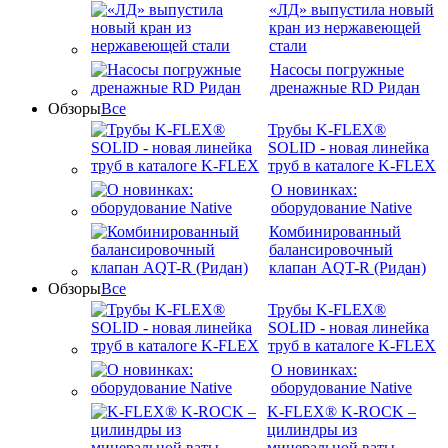
«ЛД» выпустила новый
кран из нержавеющей
стали
Насосы погружные
дренажные RD Ридан
Обзоры
Все
Трубы K-FLEX®
SOLID - новая линейка
труб в каталоге K-FLEX
О новинках:
оборудование Native
Комбинированный
балансировочный
клапан AQT-R (Ридан)
Обзоры
Все
Трубы K-FLEX®
SOLID - новая линейка
труб в каталоге K-FLEX
О новинках:
оборудование Native
K-FLEX® K-ROCK –
цилиндры из
минеральной ваты