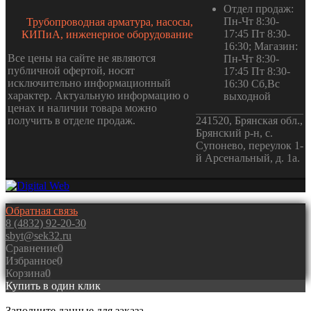
Отдел продаж:
Пн-Чт 8:30-
Трубопроводная арматура, насосы,
17:45 Пт 8:30-
КИПиА, инженерное оборудование
16:30; Магазин:
Все цены на сайте не являются
Пн-Чт 8:30-
публичной офертой, носят
17:45 Пт 8:30-
исключительно информационный
16:30 Сб,Вс
характер. Актуальную информацию о
выходной
ценах и наличии товара можно
получить в отделе продаж.
241520, Брянская обл.,
Брянский р-н, с.
Супонево, переулок 1-
й Арсенальный, д. 1а.
Обратная связь
8 (4832) 92-20-30
sbyt@sek32.ru
Сравнение
0
Избранное
0
Корзина
0
Купить в один клик
Заполните данные для заказа