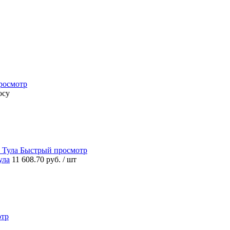
росмотр
осу
Быстрый просмотр
ула
11 608.70 руб.
/ шт
отр