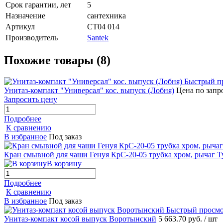
Срок гарантии, лет
5
Назначение
сантехника
Артикул
СТ04 014
Производитель
Santek
Похожие товары (8)
Быстрый п
Унитаз-компакт "Универсал" кос. выпуск (Лобня)
Цена по запр
Запросить цену
Подробнее
К сравнению
В избранное
Под заказ
Кран смывной для чаши Генуя КрС-20-05 трубка хром, рычаг Т
В корзину
Подробнее
К сравнению
В избранное
Под заказ
Быстрый просм
Унитаз-компакт косой выпуск Воротынский
5 663.70 руб.
/ шт