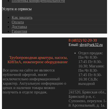
Политика конфиденциальности
Услуги и сервисы
Как заказать
Оплата
Доставка
Гарантия
8 (4832) 92-20-30
Email:
sbyt@sek32.ru
Отдел продаж:
Пн-Чт 8:30-
Трубопроводная арматура, насосы,
17:45 Пт 8:30-
КИПиА, инженерное оборудование
16:30; Магазин:
Все цены на сайте не являются
Пн-Чт 8:30-
публичной офертой, носят
17:45 Пт 8:30-
исключительно информационный
16:30 Сб,Вс
характер. Актуальную информацию о
выходной
ценах и наличии товара можно
получить в отделе продаж.
241520, Брянская обл.,
Брянский р-н, с.
Супонево, переулок 1-
й Арсенальный, д. 1а.