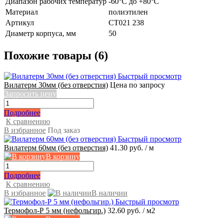
Диапазон рабочих температур
-60°С до +80°С
Материал
полиэтилен
Артикул
СТ021 238
Диаметр корпуса, мм
50
Похожие товары (6)
Быстрый просмотр
Вилатерм 30мм (без отверстия)
Цена по запросу
Запросить цену
Подробнее
К сравнению
В избранное
Под заказ
Быстрый просмотр
Вилатерм 60мм (без отверстия)
41.30 руб.
/ м
В корзину
Подробнее
К сравнению
В избранное
В наличии
Быстрый просмотр
Термофол-Р 5 мм (нефольгир.)
32.60 руб.
/ м2