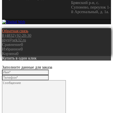
Брянский р-н, с.
Супонево, переулок 1-
й Арсенальный, д. 1а.
Обратная связь
8 (4832) 92-20-30
sbyt@sek32.ru
Сравнение
0
Избранное
0
Корзина
0
Купить в один клик
Заполните данные для заказа