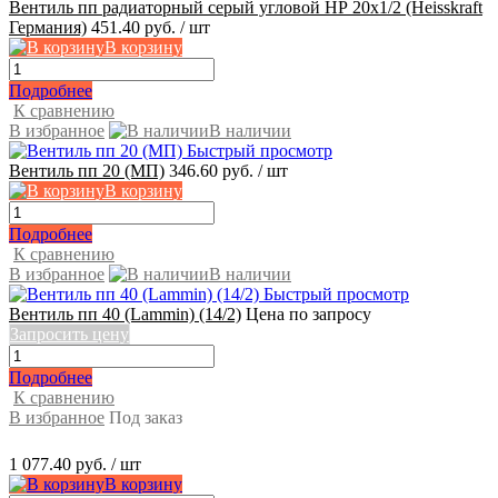
Вентиль пп радиаторный серый угловой НР 20х1/2 (Heisskraft
Германия)
451.40 руб.
/ шт
В корзину
Подробнее
К сравнению
В избранное
В наличии
Быстрый просмотр
Вентиль пп 20 (МП)
346.60 руб.
/ шт
В корзину
Подробнее
К сравнению
В избранное
В наличии
Быстрый просмотр
Вентиль пп 40 (Lammin) (14/2)
Цена по запросу
Запросить цену
Подробнее
К сравнению
В избранное
Под заказ
1 077.40 руб.
/ шт
В корзину