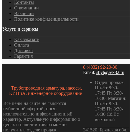
Контакты
О компании
Вакансии
Политика конфиденциальности
Услуги и сервисы
Как заказать
Оплата
Доставка
Гарантия
8 (4832) 92-20-30
Email:
sbyt@sek32.ru
Отдел продаж:
Пн-Чт 8:30-
Трубопроводная арматура, насосы,
17:45 Пт 8:30-
КИПиА, инженерное оборудование
16:30; Магазин:
Все цены на сайте не являются
Пн-Чт 8:30-
публичной офертой, носят
17:45 Пт 8:30-
исключительно информационный
16:30 Сб,Вс
характер. Актуальную информацию о
выходной
ценах и наличии товара можно
получить в отделе продаж.
241520, Брянская обл.,